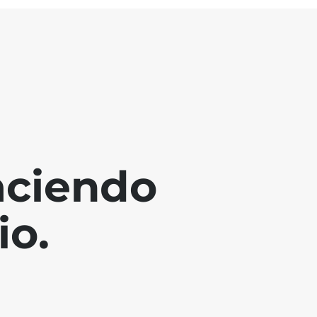
aciendo
io.