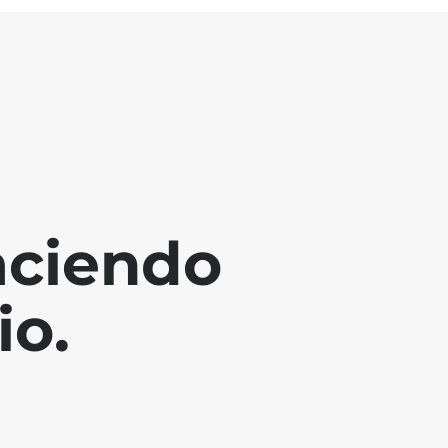
aciendo
io.