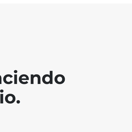
aciendo
io.