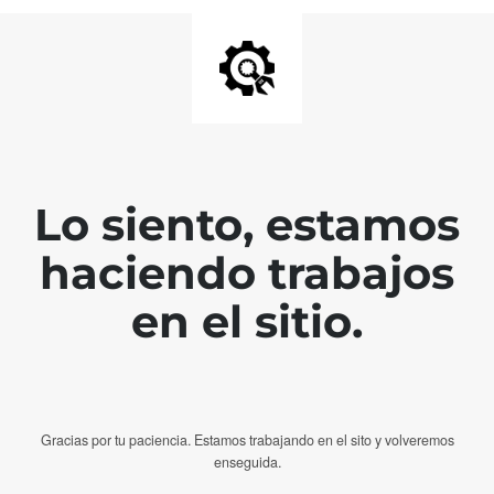
Lo siento, estamos
haciendo trabajos
en el sitio.
Gracias por tu paciencia. Estamos trabajando en el sito y volveremos
enseguida.