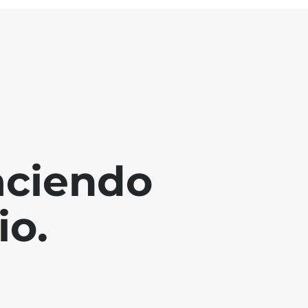
aciendo
io.